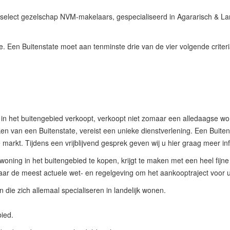
elect gezelschap NVM-makelaars, gespecialiseerd in Agararisch & Lande
e. Een Buitenstate moet aan tenminste drie van de vier volgende criter
n het buitengebied verkoopt, verkoopt niet zomaar een alledaagse woni
n van een Buitenstate, vereist een unieke dienstverlening. Een Buiten
 markt. Tijdens een vrijblijvend gesprek geven wij u hier graag meer in
woning in het buitengebied te kopen, krijgt te maken met een heel fi
ar de meest actuele wet- en regelgeving om het aankooptraject voor u 
n die zich allemaal specialiseren in landelijk wonen.
bied.