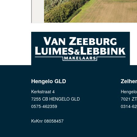
Hengelo GLD
Zelhe
Kerkstraat 4
Hengelo
7255 CB HENGELO GLD
7021 Z
0575-462359
0314-6
KvKnr 08058457