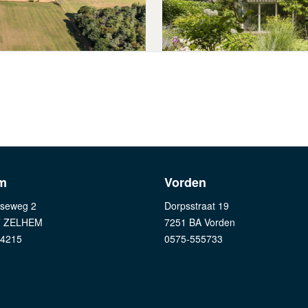
m
Vorden
seweg 2
Dorpsstraat 19
T ZELHEM
7251 BA Vorden
24215
0575-555733