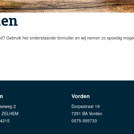
men
d? Gebruik het onderstaande formulier en wij nemen zo spoedig mogeli
m
Vorden
seweg 2
Dorpsstraat 19
T ZELHEM
7251 BA Vorden
24215
0575-555733