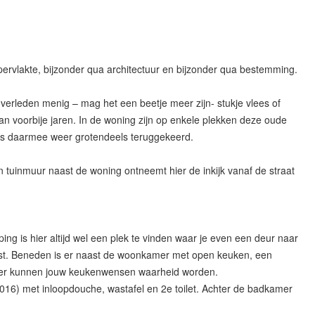
ervlakte, bijzonder qua architectuur en bijzonder qua bestemming.
 verleden menig – mag het een beetje meer zijn- stukje vlees of
n voorbije jaren. In de woning zijn op enkele plekken deze oude
e is daarmee weer grotendeels teruggekeerd.
n tuinmuur naast de woning ontneemt hier de inkijk vanaf de straat
 is hier altijd wel een plek te vinden waar je even een deur naar
ereist. Beneden is er naast de woonkamer met open keuken, een
 Hier kunnen jouw keukenwensen waarheid worden.
16) met inloopdouche, wastafel en 2e toilet. Achter de badkamer