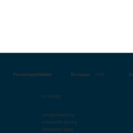
Perceeloppervlakte
834 m²
Bouwjaar
1928
K
in overleg
eengezinswoning
vrijstaande woning
bestaande bouw