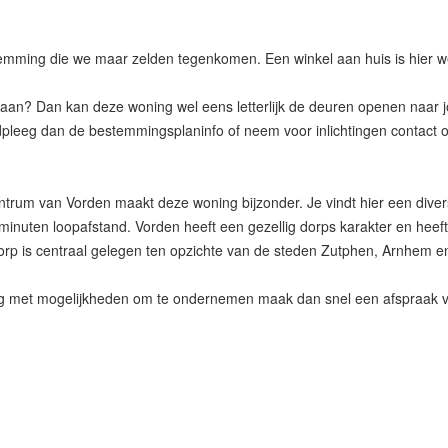
emming die we maar zelden tegenkomen. Een winkel aan huis is hier we
 aan? Dan kan deze woning wel eens letterlijk de deuren openen naar 
adpleeg dan de bestemmingsplaninfo of neem voor inlichtingen contact
ntrum van Vorden maakt deze woning bijzonder. Je vindt hier een diversi
2 minuten loopafstand. Vorden heeft een gezellig dorps karakter en hee
dorp is centraal gelegen ten opzichte van de steden Zutphen, Arnhem e
ing met mogelijkheden om te ondernemen maak dan snel een afspraak v