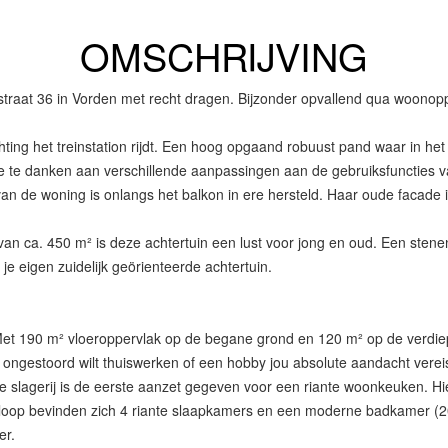
OMSCHRIJVING
traat 36 in Vorden met recht dragen. Bijzonder opvallend qua woonopp
hting het treinstation rijdt. Een hoog opgaand robuust pand waar in het
ze te danken aan verschillende aanpassingen aan de gebruiksfuncties va
 van de woning is onlangs het balkon in ere hersteld. Haar oude facad
an ca. 450 m² is deze achtertuin een lust voor jong en oud. Een stene
je eigen zuidelijk geörienteerde achtertuin.
190 m² vloeroppervlak op de begane grond en 120 m² op de verdieping
s je ongestoord wilt thuiswerken of een hobby jou absolute aandacht v
ge slagerij is de eerste aanzet gegeven voor een riante woonkeuken.
rloop bevinden zich 4 riante slaapkamers en een moderne badkamer (20
er.