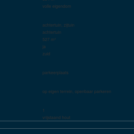
volle eigendom
achtertuin, zijtuin
achtertuin
527 m²
ja
zuid
parkeerplaats
op eigen terrein, openbaar parkeren
1
vrijstaand hout