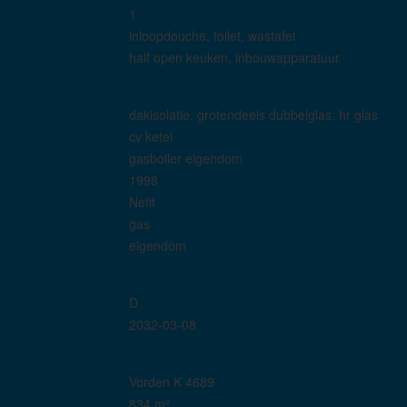
1
inloopdouche, toilet, wastafel
half open keuken, inbouwapparatuur
dakisolatie, grotendeels dubbelglas, hr glas
cv ketel
gasboiler eigendom
1998
Nefit
gas
eigendom
D
2032-03-08
Vorden K 4689
834 m²