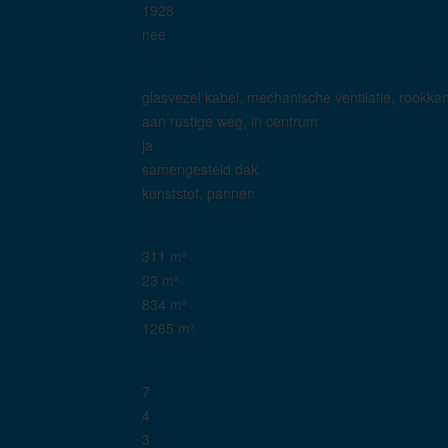
1928
nee
glasvezel kabel, mechanische ventilatie, rookka
aan rustige weg, in centrum
ja
samengesteld dak
kunststof, pannen
311 m²
23 m²
834 m²
1265 m³
7
4
3