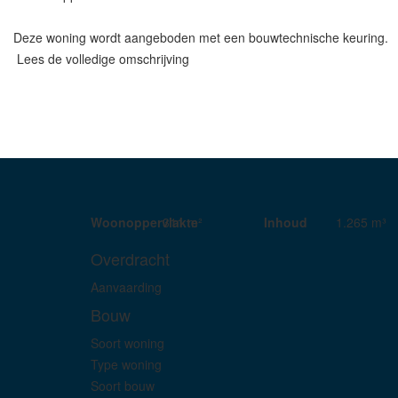
Deze woning wordt aangeboden met een bouwtechnische keuring.
Lees de volledige omschrijving
Woonoppervlakte
311 m²
Inhoud
1.265 m³
Overdracht
Aanvaarding
Bouw
Soort woning
Type woning
Soort bouw