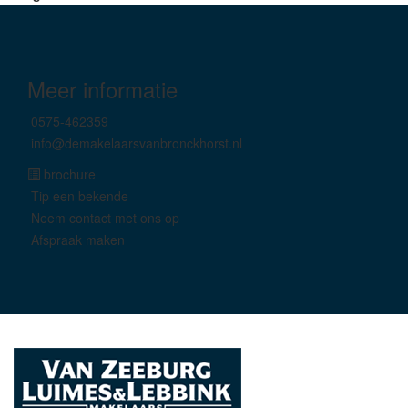
Meer informatie
0575-462359
info@demakelaarsvanbronckhorst.nl
brochure
Tip een bekende
Neem contact met ons op
Afspraak maken