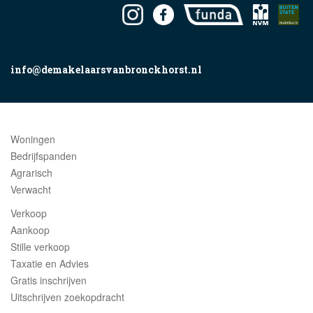
info@demakelaarsvanbronckhorst.nl
Woningen
Bedrijfspanden
Agrarisch
Verwacht
Verkoop
Aankoop
Stille verkoop
Taxatie en Advies
Gratis inschrijven
Uitschrijven zoekopdracht