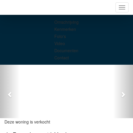
Navig
Omschrijving
Kenmerken
Foto's
Video
Documenten
Contact
Deze woning is verkocht