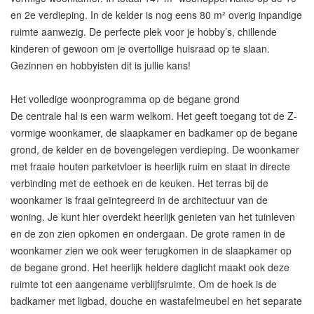
en 2e verdieping. In de kelder is nog eens 80 m² overig inpandige
ruimte aanwezig. De perfecte plek voor je hobby’s, chillende
kinderen of gewoon om je overtollige huisraad op te slaan.
Gezinnen en hobbyisten dit is jullie kans!
Het volledige woonprogramma op de begane grond
De centrale hal is een warm welkom. Het geeft toegang tot de Z-
vormige woonkamer, de slaapkamer en badkamer op de begane
grond, de kelder en de bovengelegen verdieping. De woonkamer
met fraaie houten parketvloer is heerlijk ruim en staat in directe
verbinding met de eethoek en de keuken. Het terras bij de
woonkamer is fraai geïntegreerd in de architectuur van de
woning. Je kunt hier overdekt heerlijk genieten van het tuinleven
en de zon zien opkomen en ondergaan. De grote ramen in de
woonkamer zien we ook weer terugkomen in de slaapkamer op
de begane grond. Het heerlijk heldere daglicht maakt ook deze
ruimte tot een aangename verblijfsruimte. Om de hoek is de
badkamer met ligbad, douche en wastafelmeubel en het separate