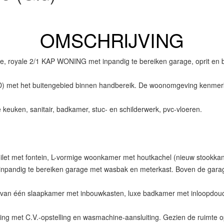
OMSCHRIJVING
de, royale 2/1 KAP WONING met inpandig te bereiken garage, oprit en b
) met het buitengebied binnen handbereik. De woonomgeving kenmerkt 
euken, sanitair, badkamer, stuc- en schilderwerk, pvc-vloeren.
oilet met fontein, L-vormige woonkamer met houtkachel (nieuw stookk
, inpandig te bereiken garage met wasbak en meterkast. Boven de garag
van één slaapkamer met inbouwkasten, luxe badkamer met inloopdouche
ng met C.V.-opstelling en wasmachine-aansluiting. Gezien de ruimte op 