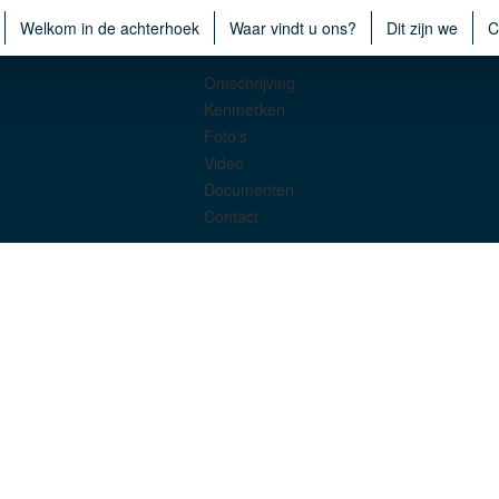
Welkom in de achterhoek
Waar vindt u ons?
Dit zijn we
C
Omschrijving
Kenmerken
Foto's
Video
Documenten
Contact