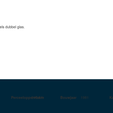
els dubbel glas.
Perceeloppervlakte
340 m²
Bouwjaar
1981
K