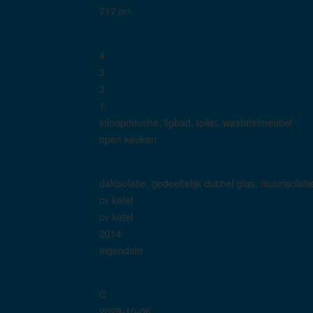
717 m³
4
3
3
1
inloopdouche, ligbad, toilet, wastafelmeubel
open keuken
dakisolatie, gedeeltelijk dubbel glas, muurisolatie
cv ketel
cv ketel
2014
eigendom
C
2029-10-06