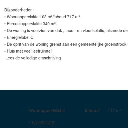
Bijzonderheden:
• Woonoppervlakte 163 m²/inhoud 717 m³.
• Perceeloppervlakte 340 m².
• De woning is voorzien van dak-, muur- en vloerisolatie, alsmede de
• Energielabel C
• De oprit van de woning grenst aan een gemeentelijke groenstrook.
• Huis met veel leefruimte!
Lees de volledige omschrijving
Woonoppervlakte
163 m²
Inhoud
717 m³
Overdracht