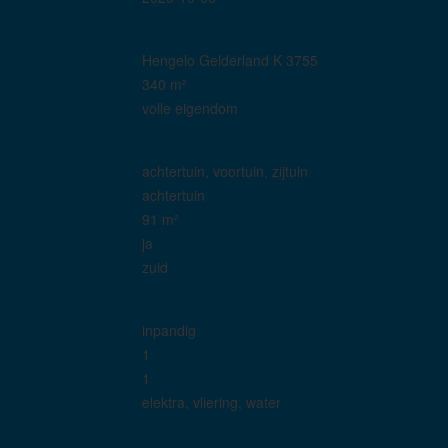
Hengelo Gelderland K 3755
340 m²
volle eigendom
achtertuin, voortuin, zijtuin
achtertuin
91 m²
ja
zuid
inpandig
1
1
elektra, vliering, water