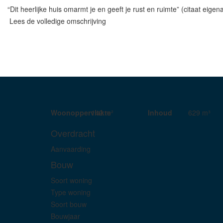
“Dit heerlijke huis omarmt je en geeft je rust en ruimte” (citaat eigen
Lees de volledige omschrijving
Woonoppervlakte
142 m²
Inhoud
629 m³
Overdracht
Aanvaarding
Bouw
Soort woning
Type woning
Soort bouw
Bouwjaar