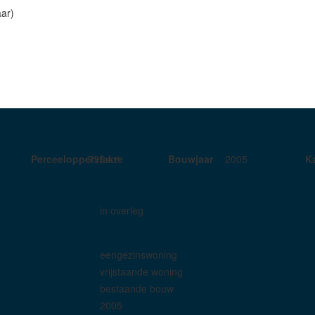
aar)
Perceeloppervlakte
735 m²
Bouwjaar
2005
K
in overleg
eengezinswoning
vrijstaande woning
bestaande bouw
2005