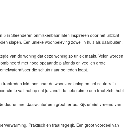
n 5 in Steenderen onmiskenbaar laten inspireren door het uitzicht
den slapen. Een unieke woonbeleving zowel in huis als daarbuiten.
erzijde van de woning dat deze woning zo uniek maakt. Velen worden
gecombineerd met hoog opgaande plafonds en veel en grote
 hemelwaterafvoer die schuin naar beneden loopt.
 traptreden leidt ons naar de woonverdieping en het souterrain.
imte valt het op dat je vanuit de hele ruimte een fraai zicht hebt
e deuren met daarachter een groot terras. Kijk er niet vreemd van
erverwarming. Praktisch en fraai tegelijk. Een groot voordeel van