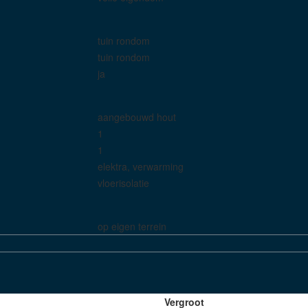
tuin rondom
tuin rondom
ja
aangebouwd hout
1
1
elektra, verwarming
vloerisolatie
op eigen terrein
Vergroot