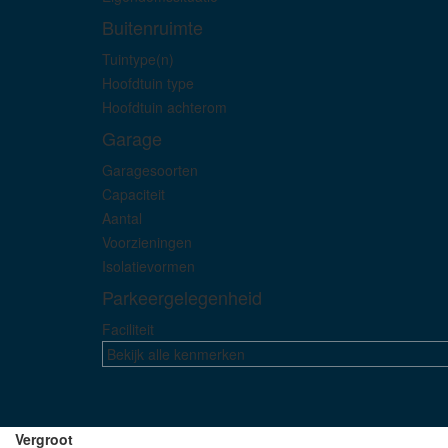
Buitenruimte
Tuintype(n)
Hoofdtuin type
Hoofdtuin achterom
Garage
Garagesoorten
Capaciteit
Aantal
Voorzieningen
Isolatievormen
Parkeergelegenheid
Faciliteit
Bekijk alle kenmerken
Vergroot