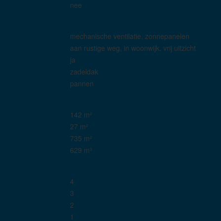
nee
mechanische ventilatie, zonnepanelen
aan rustige weg, in woonwijk, vrij uitzicht
ja
zadeldak
pannen
142 m²
27 m²
735 m²
629 m³
4
3
2
1