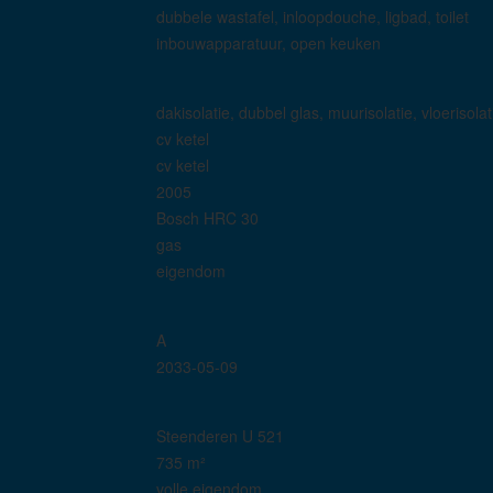
dubbele wastafel, inloopdouche, ligbad, toilet
inbouwapparatuur, open keuken
dakisolatie, dubbel glas, muurisolatie, vloerisolat
cv ketel
cv ketel
2005
Bosch HRC 30
gas
eigendom
A
2033-05-09
Steenderen U 521
735 m²
volle eigendom