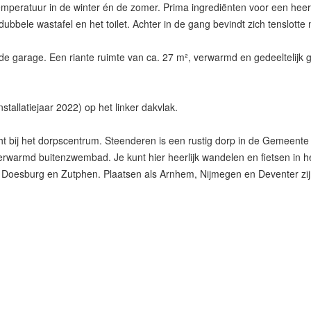
emperatuur in de winter én de zomer. Prima ingrediënten voor een heerl
bele wastafel en het toilet. Achter in de gang bevindt zich tenslotte
e garage. Een riante ruimte van ca. 27 m², verwarmd en gedeeltelijk 
allatiejaar 2022) op het linker dakvlak.
 bij het dorpscentrum. Steenderen is een rustig dorp in de Gemeente 
rwarmd buitenzwembad. Je kunt hier heerlijk wandelen en fietsen in h
 Doesburg en Zutphen. Plaatsen als Arnhem, Nijmegen en Deventer zijn