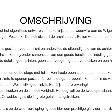
OMSCHRIJVING
et het eigentijdse ontwerp van deze vrijstaande woonvilla aan de Wilge
egen Posbank. ‘De plek dicteert de architectuur’. Boven wonen en bene
zins gesloten vooraanzicht en anderzijds de uitbundigheid van de acht
tinval. Een bijzonder samenspel van een goede functionele indeling 
lende details: geen plinten, geen stootvoegen, grote overstekken en een
en op de beletage met toilet. Een fraaie open stalen trap met beuken
mte te openen passeer je rechts de garderobenis. Eenmaal in de woonru
anden. Wel uitkijk, geen inkijk. Een bijzondere ervaring!
open keuken en de zithoek verbindt. Het oog valt op de twee openslaand
 Of weidevogels die in grote getalen langstrekken.
als op de woonverdieping ligt ook hier een prachtige gietvloer met vlo