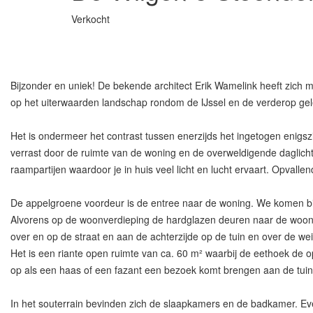
Verkocht
Bijzonder en uniek! De bekende architect Erik Wamelink heeft zich m
op het uiterwaarden landschap rondom de IJssel en de verderop gel
Het is ondermeer het contrast tussen enerzijds het ingetogen enigs
verrast door de ruimte van de woning en de overweldigende daglich
raampartijen waardoor je in huis veel licht en lucht ervaart. Opval
De appelgroene voordeur is de entree naar de woning. We komen binn
Alvorens op de woonverdieping de hardglazen deuren naar de woonrui
over en op de straat en aan de achterzijde op de tuin en over de weil
Het is een riante open ruimte van ca. 60 m² waarbij de eethoek de 
op als een haas of een fazant een bezoek komt brengen aan de tuin.
In het souterrain bevinden zich de slaapkamers en de badkamer. Even