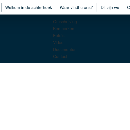
Welkom in de achterhoek
Waar vindt u ons?
Dit zijn we
C
Omschrijving
Kenmerken
Foto's
Video
Documenten
Contact