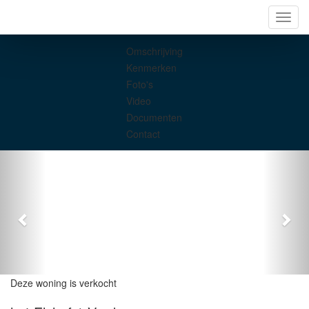
Navig
Omschrijving
Kenmerken
Foto's
Video
Documenten
Contact
Deze woning is verkocht