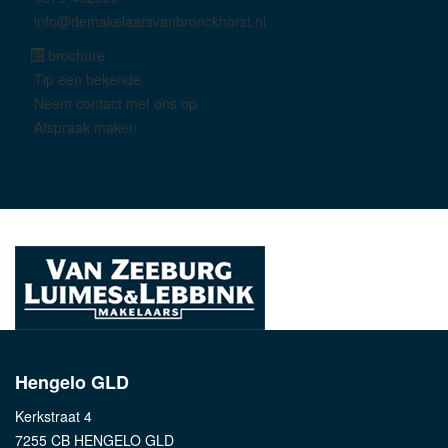
info@demakelaarsvanbronckhorst.nl
brochure
Tip een bekende
Neem contact met ons op
Afspraak maken
Hengelo GLD
Kerkstraat 4
7255 CB HENGELO GLD