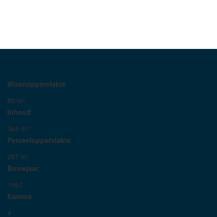
Woonoppervlakte
89 m²
Inhoud
364 m³
Perceeloppervlakte
287 m²
Bouwjaar
1967
Kamers
4