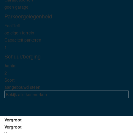
geen garage
Parkeergelegenheid
Faciliteit
op eigen terrein
Capaciteit parkeren
1
Schuur/berging
Aantal
2
Soort
aangebouwd steen
Bekijk alle kenmerken
Vergroot
Vergroot