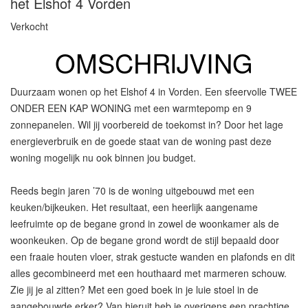
het Elshof 4
Vorden
Verkocht
OMSCHRIJVING
Duurzaam wonen op het Elshof 4 in Vorden. Een sfeervolle TWEE
ONDER EEN KAP WONING met een warmtepomp en 9
zonnepanelen. Wil jij voorbereid de toekomst in? Door het lage
energieverbruik en de goede staat van de woning past deze
woning mogelijk nu ook binnen jou budget.
Reeds begin jaren ’70 is de woning uitgebouwd met een
keuken/bijkeuken. Het resultaat, een heerlijk aangename
leefruimte op de begane grond in zowel de woonkamer als de
woonkeuken. Op de begane grond wordt de stijl bepaald door
een fraaie houten vloer, strak gestucte wanden en plafonds en dit
alles gecombineerd met een houthaard met marmeren schouw.
Zie jij je al zitten? Met een goed boek in je luie stoel in de
aangebouwde erker? Van hieruit heb je overigens een prachtige