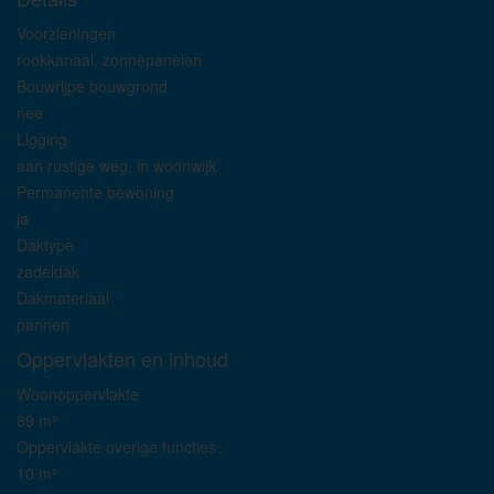
Voorzieningen
rookkanaal, zonnepanelen
Bouwrijpe bouwgrond
nee
Ligging
aan rustige weg, in woonwijk
Permanente bewoning
ja
Daktype
zadeldak
Dakmateriaal
pannen
Oppervlakten en inhoud
Woonoppervlakte
89 m²
Oppervlakte overige functies
10 m²