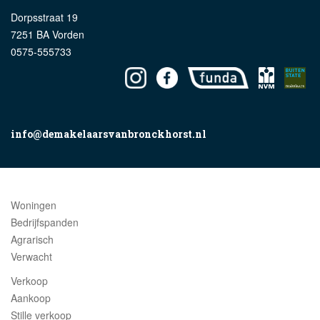
Dorpsstraat 19
7251 BA Vorden
0575-555733
info@demakelaarsvanbronckhorst.nl
Woningen
Bedrijfspanden
Agrarisch
Verwacht
Verkoop
Aankoop
Stille verkoop