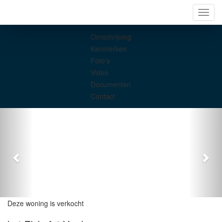
Navig
Omschrijving
Kenmerken
Foto's
Video
Documenten
Contact
Deze woning is verkocht