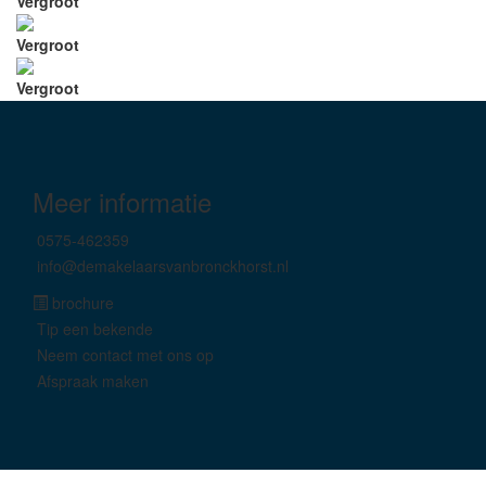
Vergroot
Vergroot
Vergroot
Meer informatie
0575-462359
info@demakelaarsvanbronckhorst.nl
brochure
Tip een bekende
Neem contact met ons op
Afspraak maken