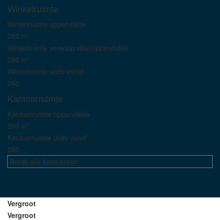
Winkelruimte
Winkelruimte oppervlakte
260 m²
Winkelruimte verkoop vloeroppervlakte
260 m²
Winkelruimte units vanaf
260
Kantoorruimte
Kantoorruimte oppervlakte
260 m²
Kantoorruimte units vanaf
260
Bekijk alle kenmerken
Vergroot
Vergroot