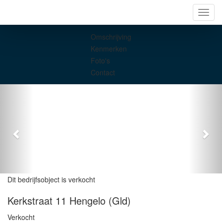
Navig
Omschrijving
Kenmerken
Foto's
Contact
Dit bedrijfsobject is verkocht
Kerkstraat 11
Hengelo (Gld)
Verkocht