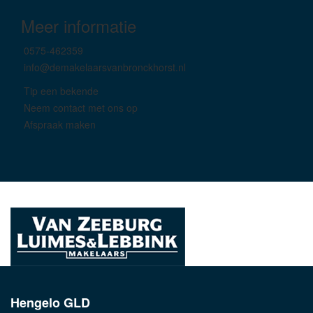
Meer informatie
0575-462359
info@demakelaarsvanbronckhorst.nl
Tip een bekende
Neem contact met ons op
Afspraak maken
Hengelo GLD