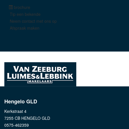
brochure
Tip een bekende
Neem contact met ons op
Afspraak maken
Hengelo GLD
Kerkstraat 4
7255 CB HENGELO GLD
0575-462359