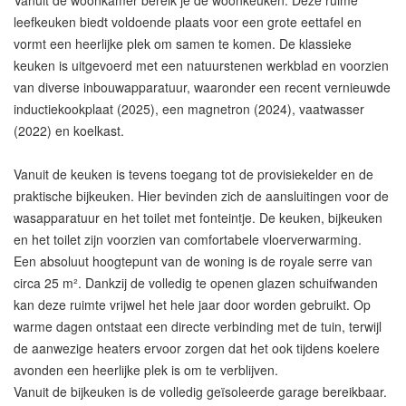
Vanuit de woonkamer bereik je de woonkeuken. Deze ruime
leefkeuken biedt voldoende plaats voor een grote eettafel en
vormt een heerlijke plek om samen te komen. De klassieke
keuken is uitgevoerd met een natuurstenen werkblad en voorzien
van diverse inbouwapparatuur, waaronder een recent vernieuwde
inductiekookplaat (2025), een magnetron (2024), vaatwasser
(2022) en koelkast.
Vanuit de keuken is tevens toegang tot de provisiekelder en de
praktische bijkeuken. Hier bevinden zich de aansluitingen voor de
wasapparatuur en het toilet met fonteintje. De keuken, bijkeuken
en het toilet zijn voorzien van comfortabele vloerverwarming.
Een absoluut hoogtepunt van de woning is de royale serre van
circa 25 m². Dankzij de volledig te openen glazen schuifwanden
kan deze ruimte vrijwel het hele jaar door worden gebruikt. Op
warme dagen ontstaat een directe verbinding met de tuin, terwijl
de aanwezige heaters ervoor zorgen dat het ook tijdens koelere
avonden een heerlijke plek is om te verblijven.
Vanuit de bijkeuken is de volledig geïsoleerde garage bereikbaar.