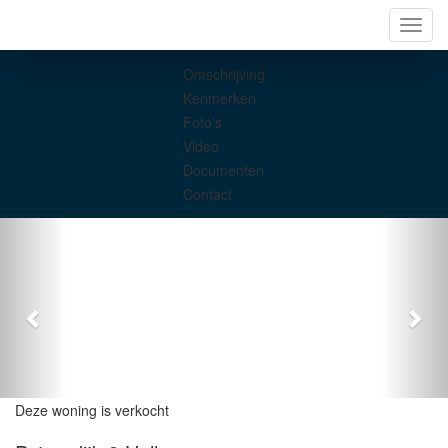
Navig
Omschrijving
Kenmerken
Foto's
Video
Documenten
Contact
Deze woning is verkocht