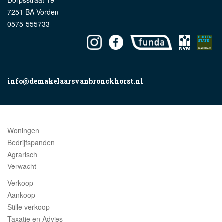
Dorpsstraat 19
7251 BA Vorden
0575-555733
info@demakelaarsvanbronckhorst.nl
Woningen
Bedrijfspanden
Agrarisch
Verwacht
Verkoop
Aankoop
Stille verkoop
Taxatie en Advies