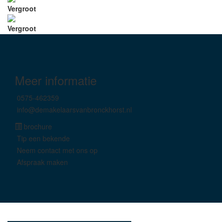
Vergroot
Vergroot
Meer informatie
0575-462359
info@demakelaarsvanbronckhorst.nl
brochure
Tip een bekende
Neem contact met ons op
Afspraak maken