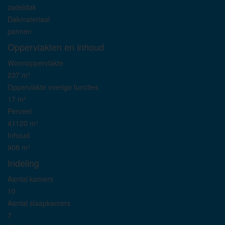
zadeldak
Dakmateriaal
pannen
Oppervlakten en inhoud
Woonoppervlakte
237 m²
Oppervlakte overige functies
17 m²
Perceel
41120 m²
Inhoud
908 m³
Indeling
Aantal kamers
10
Aantal slaapkamers
7