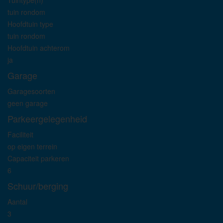
Tuintype(n)
tuin rondom
Hoofdtuin type
tuin rondom
Hoofdtuin achterom
ja
Garage
Garagesoorten
geen garage
Parkeergelegenheid
Faciliteit
op eigen terrein
Capaciteit parkeren
6
Schuur/berging
Aantal
3