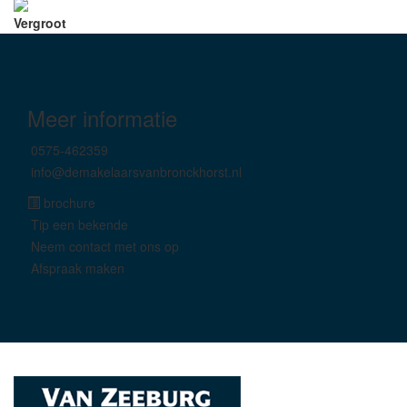
Vergroot
Meer informatie
0575-462359
info@demakelaarsvanbronckhorst.nl
brochure
Tip een bekende
Neem contact met ons op
Afspraak maken