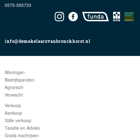
0575-555733
info@demakelaarsvanbronckhorst.nl
Woningen
Bedrijfspanden
Agrarisch
Verwacht
Verkoop
Aankoop
Stille verkoop
Taxatie en Advies
Gratis inschrijven