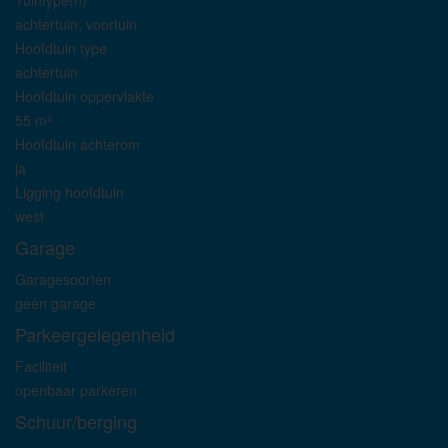
Tuintype(n)
achtertuin, voortuin
Hoofdtuin type
achtertuin
Hoofdtuin oppervlakte
55 m²
Hoofdtuin achterom
ja
Ligging hoofdtuin
west
Garage
Garagesoorten
geen garage
Parkeergelegenheid
Faciliteit
openbaar parkeren
Schuur/berging