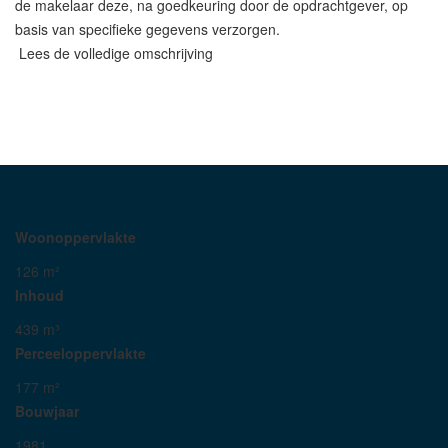
de makelaar deze, na goedkeuring door de opdrachtgever, op
basis van specifieke gegevens verzorgen.
Lees de volledige omschrijving
Woonoppervlakte
126 m²
Inhoud
439 m³
Perceeloppervlakte
177 m²
Bouwjaar
1981