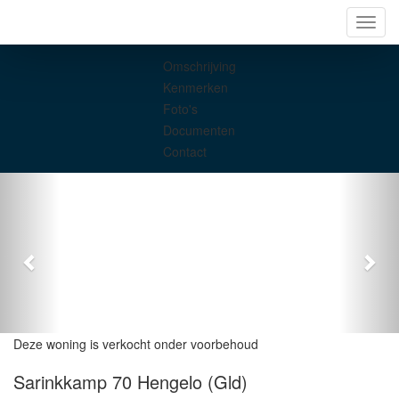
Navig
Omschrijving
Kenmerken
Foto's
Documenten
Contact
Deze woning is verkocht onder voorbehoud
Sarinkkamp 70
Hengelo (Gld)