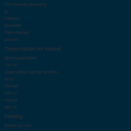
Permanente bewoning
ja
Daktype
zadeldak
Dakmateriaal
pannen
Oppervlakten en inhoud
Woonoppervlakte
100 m²
Oppervlakte overige functies
43 m²
Perceel
248 m²
Inhoud
480 m³
Indeling
Aantal kamers