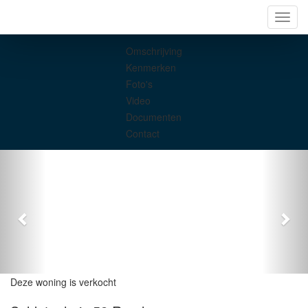
Navig
Omschrijving
Kenmerken
Foto's
Video
Documenten
Contact
Deze woning is verkocht