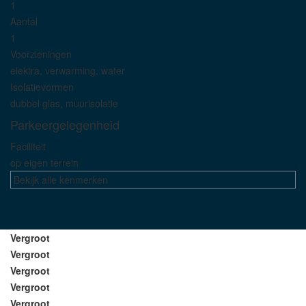
1
Aantal
1
Voorzieningen
elektra, verwarming, water
Isolatievormen
dubbel glas, muurisolatie
Parkeergelegenheid
Faciliteit
op eigen terrein
Bekijk alle kenmerken
Vergroot
Vergroot
Vergroot
Vergroot
Vergroot