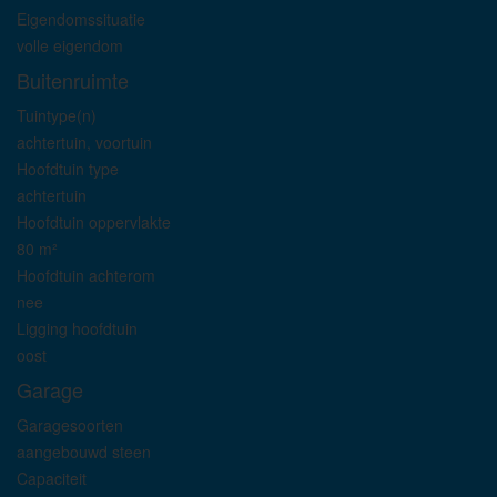
Eigendomssituatie
volle eigendom
Buitenruimte
Tuintype(n)
achtertuin, voortuin
Hoofdtuin type
achtertuin
Hoofdtuin oppervlakte
80 m²
Hoofdtuin achterom
nee
Ligging hoofdtuin
oost
Garage
Garagesoorten
aangebouwd steen
Capaciteit