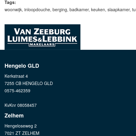
Tags:
woonwijk
,
inloopdouche
,
berging
,
badkamer
,
keuken
,
slaapkamer
,
tu
Hengelo GLD
Kerkstraat 4
7255 CB HENGELO GLD
0575-462359
KvKnr 08058457
Zelhem
Hengeloseweg 2
7021 ZT ZELHEM