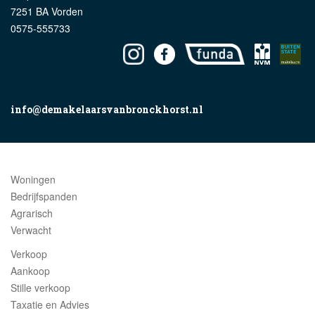
7251 BA Vorden
0575-555733
info@demakelaarsvanbronckhorst.nl
Woningen
Bedrijfspanden
Agrarisch
Verwacht
Verkoop
Aankoop
Stille verkoop
Taxatie en Advies