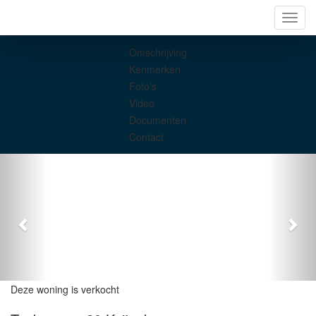
Navig
Omschrijving
Kenmerken
Foto's
Video
Documenten
Contact
Deze woning is verkocht