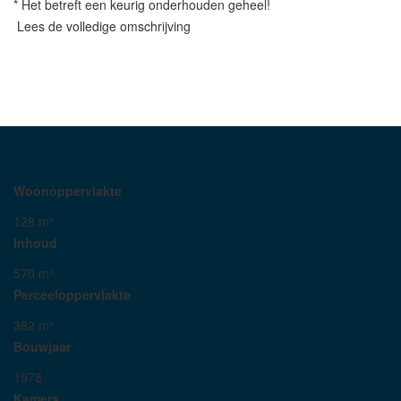
* Het betreft een keurig onderhouden geheel!
Lees de volledige omschrijving
Woonoppervlakte
128 m²
Inhoud
570 m³
Perceeloppervlakte
382 m²
Bouwjaar
1978
Kamers