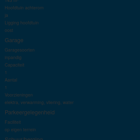
143 m²
Hoofdtuin achterom
ja
Ligging hoofdtuin
oost
Garage
Garagesoorten
inpandig
Capaciteit
1
Aantal
1
Voorzieningen
elektra, verwarming, vliering, water
Parkeergelegenheid
Faciliteit
op eigen terrein
Schuur/berging