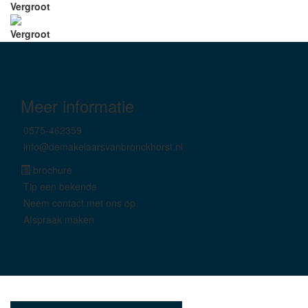
Vergroot
Vergroot
Meer informatie
0575-462359
info@demakelaarsvanbronckhorst.nl
brochure
Tip een bekende
Neem contact met ons op
Afspraak maken