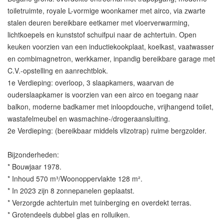
toiletruimte, royale L-vormige woonkamer met airco, via zwarte
stalen deuren bereikbare eetkamer met vloerverwarming,
lichtkoepels en kunststof schuifpui naar de achtertuin. Open
keuken voorzien van een inductiekookplaat, koelkast, vaatwasser
en combimagnetron, werkkamer, inpandig bereikbare garage met
C.V.-opstelling en aanrechtblok.
1e Verdieping: overloop, 3 slaapkamers, waarvan de
ouderslaapkamer is voorzien van een airco en toegang naar
balkon, moderne badkamer met inloopdouche, vrijhangend toilet,
wastafelmeubel en wasmachine-/drogeraansluiting.
2e Verdieping: (bereikbaar middels vlizotrap) ruime bergzolder.
Bijzonderheden:
* Bouwjaar 1978.
* Inhoud 570 m³/Woonoppervlakte 128 m².
* In 2023 zijn 8 zonnepanelen geplaatst.
* Verzorgde achtertuin met tuinberging en overdekt terras.
* Grotendeels dubbel glas en rolluiken.