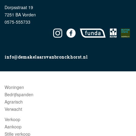
Dorpsstraat 19
7251 BA Vorden
0575-555733
info@demakelaarsvanbronckhorst.nl
Woningen
Bedrijfspanden
Agrarisch
Verwacht
Verkoop
Aankoop
Stille verkoop