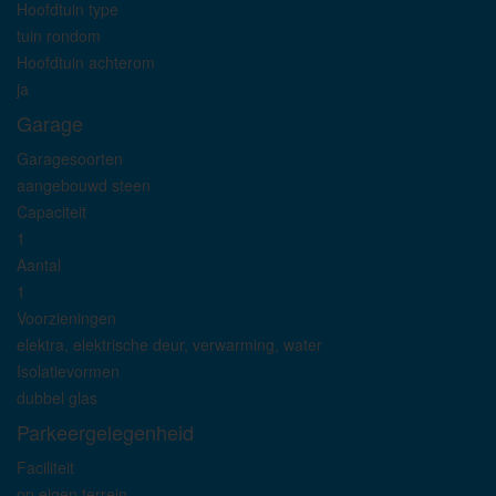
Hoofdtuin type
tuin rondom
Hoofdtuin achterom
ja
Garage
Garagesoorten
aangebouwd steen
Capaciteit
1
Aantal
1
Voorzieningen
elektra, elektrische deur, verwarming, water
Isolatievormen
dubbel glas
Parkeergelegenheid
Faciliteit
op eigen terrein