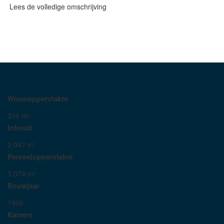
Lees de volledige omschrijving
Woonoppervlakte
316 m²
Inhoud
2.047 m³
Perceeloppervlakte
3.074 m²
Bouwjaar
1906
Kamers