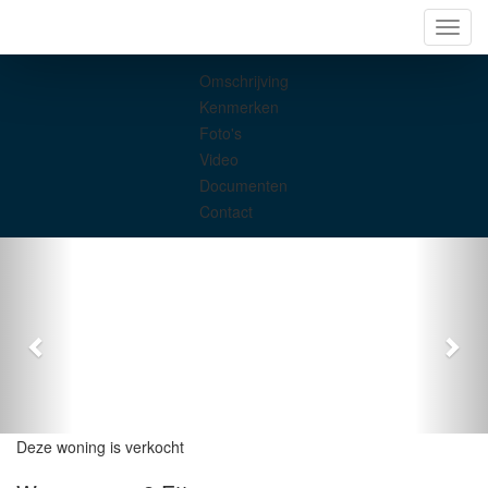
Navig
Omschrijving
Kenmerken
Foto's
Video
Documenten
Contact
Deze woning is verkocht