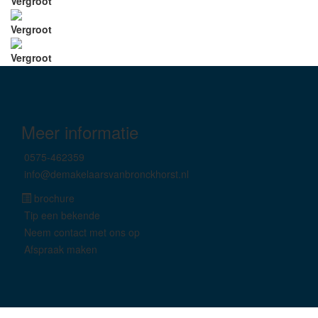
Vergroot
Vergroot
Vergroot
Meer informatie
0575-462359
info@demakelaarsvanbronckhorst.nl
brochure
Tip een bekende
Neem contact met ons op
Afspraak maken