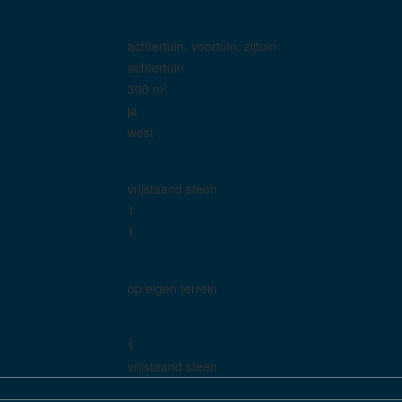
achtertuin, voortuin, zijtuin
achtertuin
300 m²
ja
west
vrijstaand steen
1
1
op eigen terrein
1
vrijstaand steen