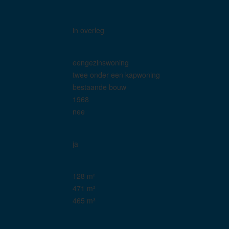
in overleg
eengezinswoning
twee onder een kapwoning
bestaande bouw
1968
nee
ja
128 m²
471 m²
465 m³