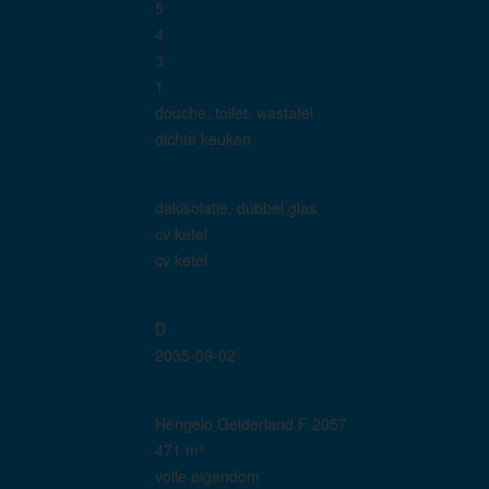
5
4
3
1
douche, toilet, wastafel
dichte keuken
dakisolatie, dubbel glas
cv ketel
cv ketel
D
2035-09-02
Hengelo Gelderland F 2057
471 m²
volle eigendom