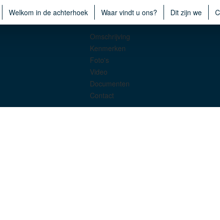
Welkom in de achterhoek
Waar vindt u ons?
Dit zijn we
C
Omschrijving
Kenmerken
Foto's
Video
Documenten
Contact