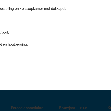
opstelling en 4e slaapkamer met dakkapel.
rport.
et en houtberging.
Perceeloppervlakte
471 m²
Bouwjaar
1968
K