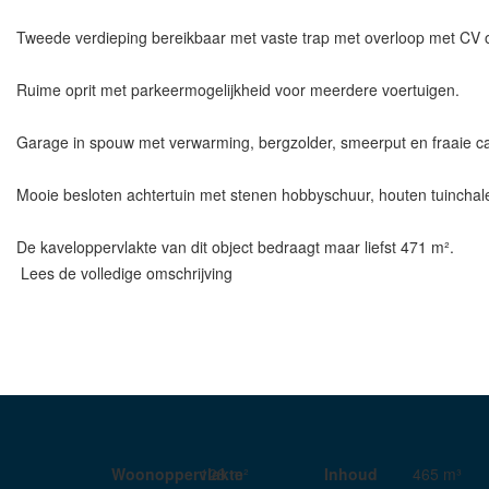
Tweede verdieping bereikbaar met vaste trap met overloop met CV 
Ruime oprit met parkeermogelijkheid voor meerdere voertuigen.
Garage in spouw met verwarming, bergzolder, smeerput en fraaie ca
Mooie besloten achtertuin met stenen hobbyschuur, houten tuinchal
De kaveloppervlakte van dit object bedraagt maar liefst 471 m².
Lees de volledige omschrijving
Woonoppervlakte
128 m²
Inhoud
465 m³