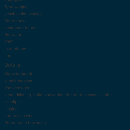
Type woning
geschakelde woning
Soort bouw
bestaande bouw
Bouwjaar
1990
In aanbouw
nee
Details
Woon kenmerk
semi bungalow
Voorzieningen
airconditioning, buitenzonwering, dakraam, glasvezel kabel,
schuifpui
Ligging
aan rustige weg
Permanente bewoning
ja