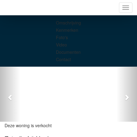
Navig
Omschrijving
Kenmerken
Foto's
Video
Documenten
Contact
Deze woning is verkocht