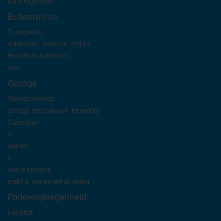
volle eigendom
Buitenruimte
Tuintype(n)
achtertuin, voortuin, zijtuin
Hoofdtuin achterom
nee
Garage
Garagesoorten
garage met carport, inpandig
Capaciteit
1
Aantal
1
Voorzieningen
elektra, verwarming, water
Parkeergelegenheid
Faciliteit