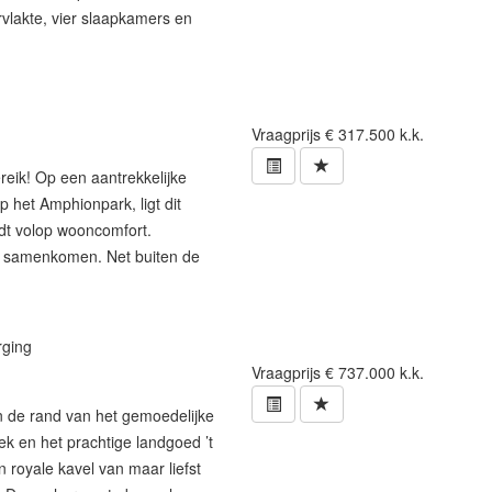
vlakte, vier slaapkamers en
Vraagprijs
€ 317.500 k.k.
reik! Op een aantrekkelijke
 het Amphionpark, ligt dit
dt volop wooncomfort.
ur samenkomen. Net buiten de
rging
Vraagprijs
€ 737.000 k.k.
n de rand van het gemoedelijke
k en het prachtige landgoed ’t
 royale kavel van maar liefst