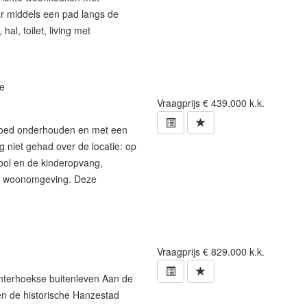
aar middels een pad langs de
al, toilet, living met
e
Vraagprijs
€ 439.000 k.k.
 goed onderhouden en met een
 niet gehad over de locatie: op
ool en de kinderopvang,
ecte woonomgeving. Deze
Vraagprijs
€ 829.000 k.k.
chterhoekse buitenleven Aan de
en de historische Hanzestad