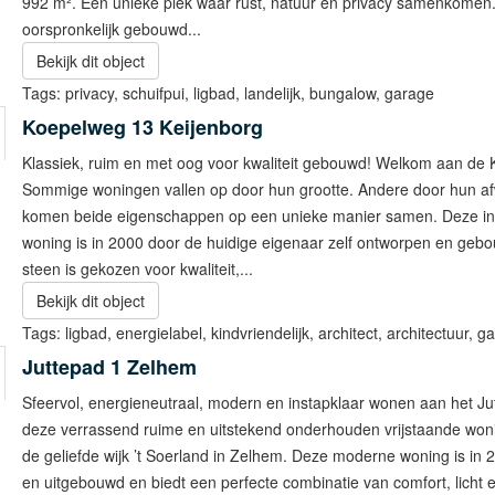
992 m². Een unieke plek waar rust, natuur en privacy samenkome
oorspronkelijk gebouwd...
Bekijk dit object
Tags:
privacy
,
schuifpui
,
ligbad
,
landelijk
,
bungalow
,
garage
Koepelweg 13
Keijenborg
Klassiek, ruim en met oog voor kwaliteit gebouwd! Welkom aan de 
Sommige woningen vallen op door hun grootte. Andere door hun a
komen beide eigenschappen op een unieke manier samen. Deze in
woning is in 2000 door de huidige eigenaar zelf ontworpen en gebo
steen is gekozen voor kwaliteit,...
Bekijk dit object
Tags:
ligbad
,
energielabel
,
kindvriendelijk
,
architect
,
architectuur
,
ga
Juttepad 1
Zelhem
Sfeervol, energieneutraal, modern en instapklaar wonen aan het J
deze verrassend ruime en uitstekend onderhouden vrijstaande won
de geliefde wijk ’t Soerland in Zelhem. Deze moderne woning is in
en uitgebouwd en biedt een perfecte combinatie van comfort, licht e