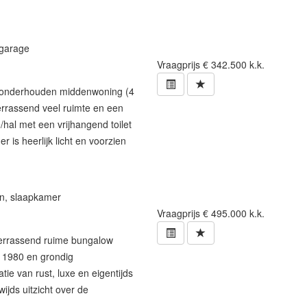
garage
Vraagprijs
€ 342.500 k.k.
g onderhouden middenwoning (4
rrassend veel ruimte en een
/hal met een vrijhangend toilet
 is heerlijk licht en voorzien
n
,
slaapkamer
Vraagprijs
€ 495.000 k.k.
 verrassend ruime bungalow
 1980 en grondig
e van rust, luxe en eigentijds
ijds uitzicht over de