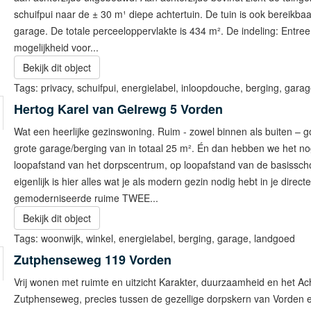
schuifpui naar de ± 30 m¹ diepe achtertuin. De tuin is ook bereikb
garage. De totale perceeloppervlakte is 434 m². De indeling: Entree, h
mogelijkheid voor...
Bekijk dit object
Tags:
privacy
,
schuifpui
,
energielabel
,
inloopdouche
,
berging
,
garag
Hertog Karel van Gelrewg 5
Vorden
Wat een heerlijke gezinswoning. Ruim - zowel binnen als buiten –
grote garage/berging van in totaal 25 m². Én dan hebben we het nog
loopafstand van het dorpscentrum, op loopafstand van de basissch
eigenlijk is hier alles wat je als modern gezin nodig hebt in je dir
gemoderniseerde ruime TWEE...
Bekijk dit object
Tags:
woonwijk
,
winkel
,
energielabel
,
berging
,
garage
,
landgoed
Zutphenseweg 119
Vorden
Vrij wonen met ruimte en uitzicht Karakter, duurzaamheid en het A
Zutphenseweg, precies tussen de gezellige dorpskern van Vorden 