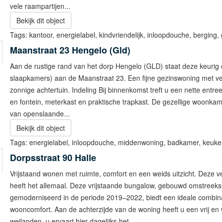
vele raampartijen...
Bekijk dit object
Tags:
kantoor
,
energielabel
,
kindvriendelijk
,
inloopdouche
,
berging
,
Maanstraat 23
Hengelo (Gld)
Aan de rustige rand van het dorp Hengelo (GLD) staat deze keuri
slaapkamers) aan de Maanstraat 23. Een fijne gezinswoning met ve
zonnige achtertuin. Indeling Bij binnenkomst treft u een nette entree
en fontein, meterkast en praktische trapkast. De gezellige woonkamer
van openslaande...
Bekijk dit object
Tags:
energielabel
,
inloopdouche
,
middenwoning
,
badkamer
,
keuke
Dorpsstraat 90
Halle
Vrijstaand wonen met ruimte, comfort en een weids uitzicht. Deze
heeft het allemaal. Deze vrijstaande bungalow, gebouwd omstreeks
gemoderniseerd in de periode 2019–2022, biedt een ideale combinati
wooncomfort. Aan de achterzijde van de woning heeft u een vrij en w
weilanden, u ervaart hier dagelijks het...