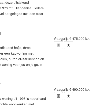
staat deze uitstekend
.370 m². Hier geniet u iedere
ervol aangelegde tuin een waar
j
Vraagprijs
€ 475.000 k.k.
odlopend hofje, direct
der-een-kapwoning met
pelen, buren elkaar kennen en
é woning voor jou en je gezin
n
Vraagprijs
€ 490.000 k.k.
e woning uit 1996 is naderhand
gerichte woonkeuken met