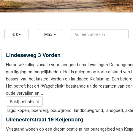
€ 0
Max.
Lindeseweg 3
Vorden
Herontwikkelingslocatie voor landgoed en/of woningen De aangebode
qua ligging en mogelijkheden. Het is gelegen op korte afstand van 
bossen van het kasteel Vorden en landgoed Kiefskamp. Een betere l
Het betreft het erf "Wagchelink" bestaande uit de restanten van ee
oude vervallen en...
Bekijk dit object
Tags:
kopen
,
boerderij
,
bouwgrond
,
landbouwgrond
,
landgoed
,
akt
Uilenesterstraat 19
Keijenborg
Vrijstaand wonen op een droomlocatie in het buitengebied van Keij