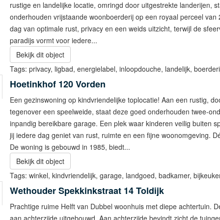
rustige en landelijke locatie, omringd door uitgestrekte landerijen, 
onderhouden vrijstaande woonboerderij op een royaal perceel van 2
dag van optimale rust, privacy en een weids uitzicht, terwijl de sfe
paradijs vormt voor iedere...
Bekijk dit object
Tags:
privacy
,
ligbad
,
energielabel
,
inloopdouche
,
landelijk
,
boerderi
Hoetinkhof 120
Vorden
Een gezinswoning op kindvriendelijke toplocatie! Aan een rustig, do
tegenover een speelweide, staat deze goed onderhouden twee-on
inpandig bereikbare garage. Een plek waar kinderen veilig buiten s
jij iedere dag geniet van rust, ruimte en een fijne woonomgeving. D
De woning is gebouwd in 1985, biedt...
Bekijk dit object
Tags:
winkel
,
kindvriendelijk
,
garage
,
landgoed
,
badkamer
,
bijkeuke
Wethouder Spekkinkstraat 14
Toldijk
Prachtige ruime Helft van Dubbel woonhuis met diepe achtertuin. D
aan achterzijde uitgebouwd. Aan achterzijde bevindt zicht de tuin