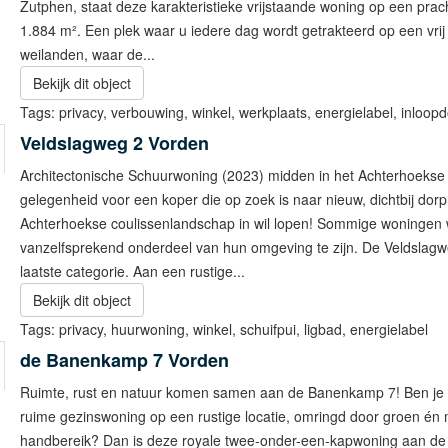
Zutphen, staat deze karakteristieke vrijstaande woning op een prach
1.884 m². Een plek waar u iedere dag wordt getrakteerd op een vrij 
weilanden, waar de...
Bekijk dit object
Tags:
privacy
,
verbouwing
,
winkel
,
werkplaats
,
energielabel
,
inloop
Veldslagweg 2
Vorden
Architectonische Schuurwoning (2023) midden in het Achterhoekse
gelegenheid voor een koper die op zoek is naar nieuw, dichtbij dorp
Achterhoekse coulissenlandschap in wil lopen! Sommige woningen 
vanzelfsprekend onderdeel van hun omgeving te zijn. De Veldslagwe
laatste categorie. Aan een rustige...
Bekijk dit object
Tags:
privacy
,
huurwoning
,
winkel
,
schuifpui
,
ligbad
,
energielabel
de Banenkamp 7
Vorden
Ruimte, rust en natuur komen samen aan de Banenkamp 7! Ben je 
ruime gezinswoning op een rustige locatie, omringd door groen én 
handbereik? Dan is deze royale twee-onder-een-kapwoning aan d