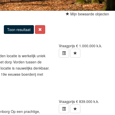
Mijn bewaarde objecten
Toon resultaat
Vraagprijs
€ 1.000.000 k.k.
n locatie is werkelijk uniek
het dorp Vorden tussen de
ocatie is nauwelijks denkbaar.
n 19e eeuwse boerderij met
e
Vraagprijs
€ 839.000 k.k.
enborg Op een prachtige,