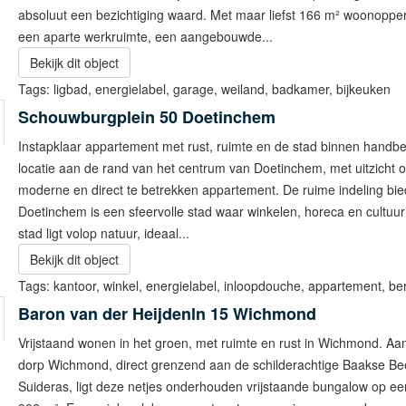
absoluut een bezichtiging waard. Met maar liefst 166 m² woonopper
een aparte werkruimte, een aangebouwde...
Bekijk dit object
Tags:
ligbad
,
energielabel
,
garage
,
weiland
,
badkamer
,
bijkeuken
Schouwburgplein 50
Doetinchem
Instapklaar appartement met rust, ruimte en de stad binnen handbe
locatie aan de rand van het centrum van Doetinchem, met uitzicht op
moderne en direct te betrekken appartement. De ruime indeling bie
Doetinchem is een sfeervolle stad waar winkelen, horeca en cultu
stad ligt volop natuur, ideaal...
Bekijk dit object
Tags:
kantoor
,
winkel
,
energielabel
,
inloopdouche
,
appartement
,
be
Baron van der Heijdenln 15
Wichmond
Vrijstaand wonen in het groen, met ruimte en rust in Wichmond. Aa
dorp Wichmond, direct grenzend aan de schilderachtige Baakse Bee
Suideras, ligt deze netjes onderhouden vrijstaande bungalow op een